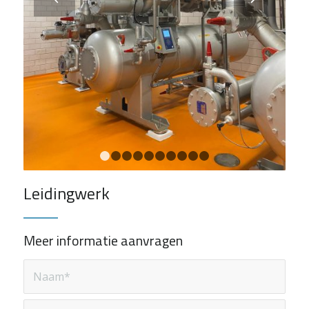
1
2
3
4
5
6
7
8
9
10
Leidingwerk
Meer informatie aanvragen