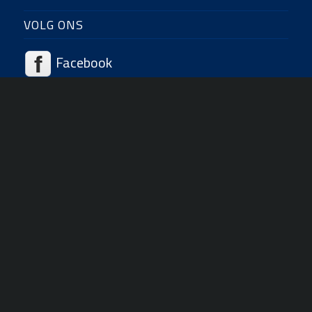
VOLG ONS
Facebook
LinkedIn
Instagram
DE BRANDING BV
Zuidweg 2
3253 LZ Ouddorp
T +31(0)187 681 989