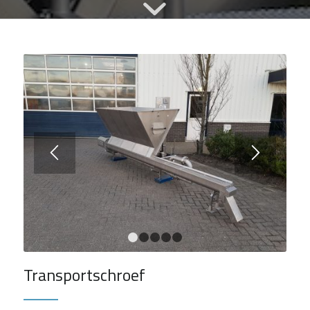
1
2
3
4
5
Transportschroef